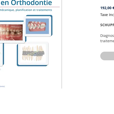
192,00 
Taxe In
SCHUPP
Diagnos
traitem
Les alig
bouleve
Cet ouv
ces tec
quotidi
et biom
présent
du syst
Le trai
maloccl
des sign
thérape
par ali