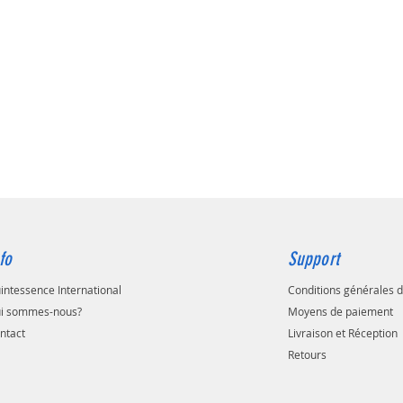
L’object
consacr
Invisali
et prati
par ali
les obj
Ouvrage
destiné 
cette n
orthodo
368 page
fo
Support
intessence International
Conditions générales d
i sommes-nous?
Moyens de paiement
ntact
Livraison et Réception
Retours