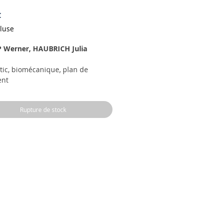
Prix
€
cluse
 Werner, HAUBRICH Julia
tic, biomécanique, plan de
ent
neurs invisibles sont en train de
rser la pratique orthodontique.
Rupture de stock
rage décrits les moyens d’intégrer
hniques dans la pratique
enne, avec éléments de diagnostic
écanique des aligneurs avant de
er les protocoles thérapeutiques
ème Invisalign.
tement de chaque type de
usion est envisagé sur la base
es cliniques, décision
utique et objectifs de traitement
gneurs.