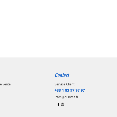
if de la dernière partie du livre,
ée aux avantages du système
gn, est de permettre aux patients
ciens de décider si un traitement
gneurs peut permettre d’atteindre
ectifs recherchés.
 essentiellement pratique
à chaque clinicien intéressé par
ouvelle modalité thérapeutique en
ntie.
s 1967 illustrations
Contact
e vente
Service Client:
+33 1 83 97 97 97
infos@quintes.fr