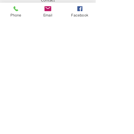
Contact
Phone
Email
Facebook
Support
Conditions générales de vente
Moyens de paiement
Livraison et Réception
Retours
Contact
Service Client:
+33 1 83 97 97 97
infos@quintes.fr