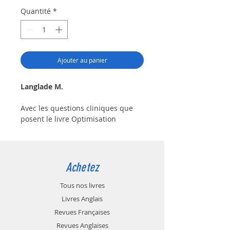
Quantité
*
Ajouter au panier
Langlade M.
Avec les questions cliniques que
posent le livre Optimisation
Thérapeutiques des Classes III :
Occlusion croisées
Antérieures, l’auteur évoque tout
d’abord leur prévalence, leur
Achetez
étiopathogénie et leur
classification. La caractérisation
Tous nos livres
des OCA est particulièrement
Livres Anglais
développé : synthèse des analyses
Revues Françaises
céphalométriques,
Revues Anglaises
dimensionnelles, angulaires,