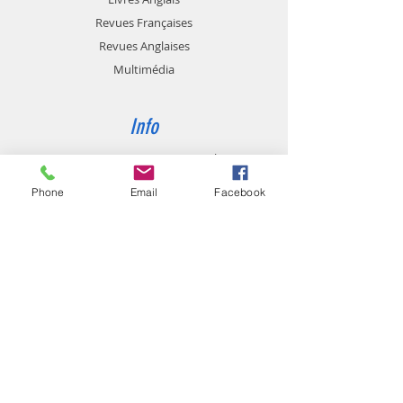
international.fr
Revues Françaises
Revues Anglaises
Feuilletez un extrait du numéro
3/2020
Multimédia
Rédacteur en Chef: Dr Louis
Info
TOUSSAINT
Quintessence International
Rédacteur Adjoint: Dr Alexandre
RICHARD
Qui sommes-nous?
Phone
Email
Facebook
Contact
Revue Trimestrielle consacrée à la
dentisterie restauratrice et à la
prothèse
Support
Parution: Février-Mai-Septembre-
Novembre
Conditions générales de vente
Moyens de paiement
Livraison et Réception
Retours