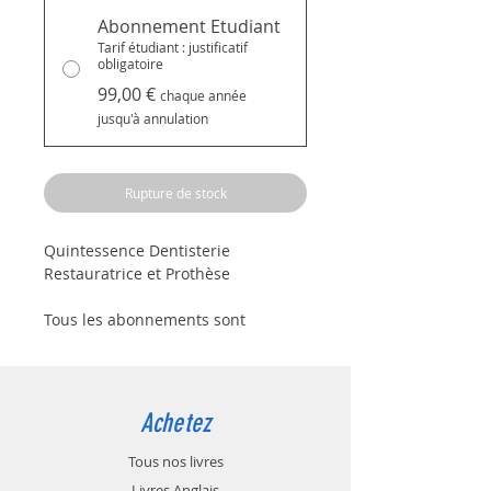
Abonnement Etudiant
Tarif étudiant : justificatif
obligatoire
99,00 €
chaque année
jusqu'à annulation
Rupture de stock
Quintessence Dentisterie
Restauratrice et Prothèse
Tous les abonnements sont
souscrits pour une durée de 1 an à
compter de la date d'abonnement.
Le renouvellement est automatique
à la date anniversaire. Vous pouvez
Achetez
annuler le renouvellement à tout
moment par email simple
Tous nos livres
à
infos@quintessence-
Livres Anglais