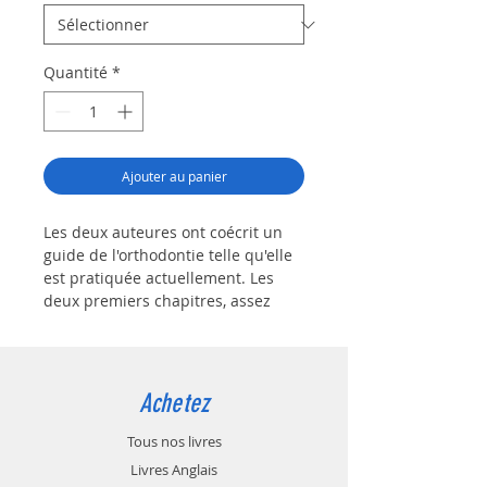
Quantité
*
Ajouter au panier
Les deux auteures ont coécrit un
guide de l'orthodontie telle qu'elle
est pratiquée actuellement. Les
deux premiers chapitres, assez
innovants, traitent de l'étude
mécanique du déplacement
dentaire mais aussi des matériels
et matériaux.
Achetez
La méthode Bioprogressive™ ,
Tous nos livres
tournée dans sa charte, vers
Livres Anglais
l'innovation et la recherche, est